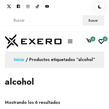
Skip
to
content
Buscar:
0
0
Alcohol Isopropílico, Isopropanol, Envíos Full
Exero
Inicio
/ Productos etiquetados “alcohol”
alcohol
Mostrando los 6 resultados