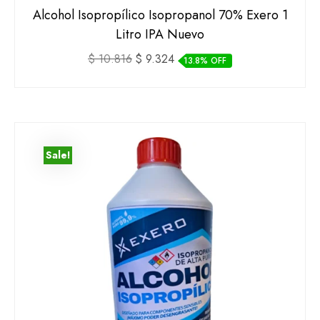
Alcohol Isopropílico Isopropanol 70% Exero 1
Litro IPA Nuevo
El
El
$
10.816
$
9.324
13.8% OFF
precio
precio
original
actual
era:
es:
$ 10.816.
$ 9.324.
Sale!