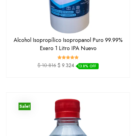
Alcohol Isopropílico Isopropanol Puro 99.99%
Exero 1 Litro IPA Nuevo
Valorado
El
El
$
10.816
$
9.324
13.8% OFF
con
precio
precio
5.00
de 5
original
actual
era:
es:
$ 10.816.
$ 9.324.
Sale!