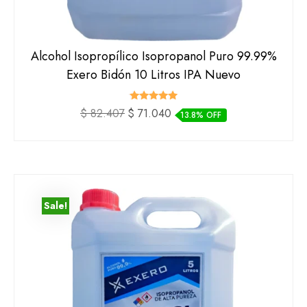
Alcohol Isopropílico Isopropanol Puro 99.99%
Exero Bidón 10 Litros IPA Nuevo
Valorado
El
El
$
82.407
$
71.040
13.8% OFF
con
precio
precio
5.00
de 5
original
actual
era:
es:
$ 82.407.
$ 71.040.
Sale!