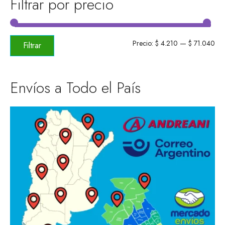
Filtrar por precio
Pre
Pre
Precio:
$ 4.210
—
$ 71.040
Filtrar
mí
má
Envíos a Todo el País