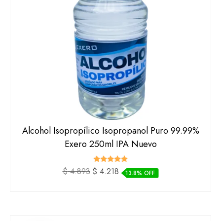
Alcohol Isopropílico Isopropanol Puro 99.99%
Exero 250ml IPA Nuevo
Valorado
El
El
$
4.893
$
4.218
13.8% OFF
con
precio
precio
5.00
de 5
original
actual
era:
es:
$ 4.893.
$ 4.218.