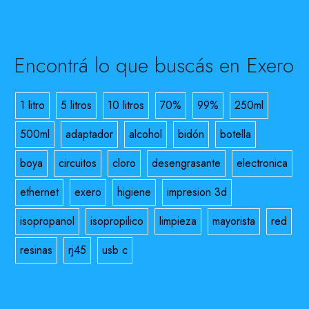
Encontrá lo que buscás en Exero
1 litro
5 litros
10 litros
70%
99%
250ml
500ml
adaptador
alcohol
bidón
botella
boya
circuitos
cloro
desengrasante
electronica
ethernet
exero
higiene
impresion 3d
isopropanol
isopropilico
limpieza
mayorista
red
resinas
rj45
usb c