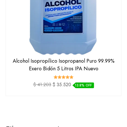
Alcohol Isopropílico Isopropanol Puro 99.99%
Exero Bidón 5 Litros IPA Nuevo
Valorado
El
El
$
41.203
$
35.520
13.8% OFF
con
precio
precio
5.00
de 5
original
actual
era:
es:
$ 41.203.
$ 35.520.