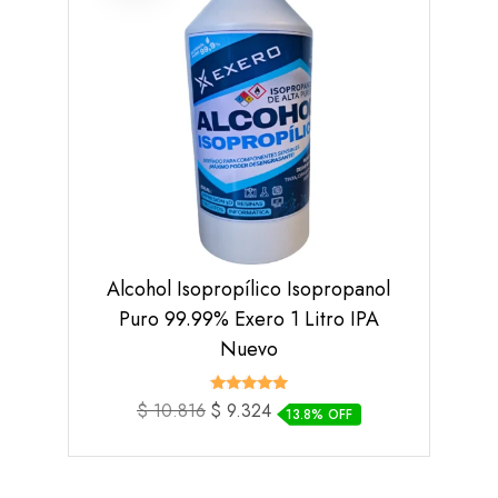
Alcohol Isopropílico Isopropanol
Puro 99.99% Exero 1 Litro IPA
Nuevo
Valorado
El
El
$
10.816
$
9.324
13.8% OFF
con
precio
precio
5.00
de 5
original
actual
era:
es:
$ 10.816.
$ 9.324.