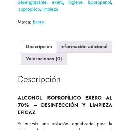
desengrasante
,
exero
,
higiene
,
isopropanol
,
Nuevo
isopropilico
,
limpieza
cantidad
Marca:
Exero
Descripción
Información adicional
Valoraciones (0)
Descripción
ALCOHOL ISOPROPÍLICO EXERO AL
70% – DESINFECCIÓN Y LIMPIEZA
EFICAZ
Si buscás una solución equilibrada para la