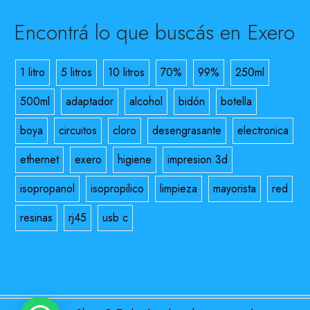
Encontrá lo que buscás en Exero
1 litro
5 litros
10 litros
70%
99%
250ml
500ml
adaptador
alcohol
bidón
botella
boya
circuitos
cloro
desengrasante
electronica
ethernet
exero
higiene
impresion 3d
isopropanol
isopropilico
limpieza
mayorista
red
resinas
rj45
usb c