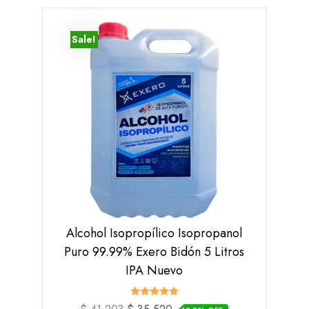
Sale!
Alcohol Isopropílico Isopropanol
Puro 99.99% Exero Bidón 5 Litros
IPA Nuevo
Valorado
El
El