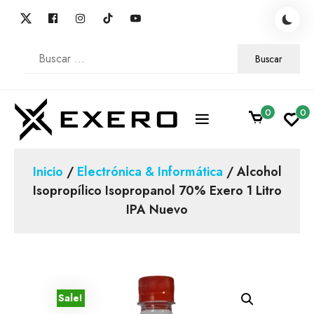
Skip
to
content
Buscar:
0
0
Alcohol Isopropílico, Isopropanol, Envíos Full
Exero
Inicio
/
Electrónica & Informática
/ Alcohol
Isopropílico Isopropanol 70% Exero 1 Litro
IPA Nuevo
Sale!