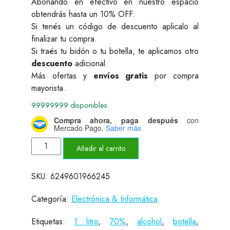
Abonando en efectivo en nuestro espacio
obtendrás hasta un 10% OFF.
Si tenés un código de descuento aplicalo al
finalizar tu compra.
Si traés tu bidón o tu botella, te aplicamos otro
descuento
adicional.
Más ofertas y
envíos gratis
por compra
mayorista.
99999999 disponibles
Compra ahora, paga después
con
Mercado Pago.
Saber más
Alcohol
Añadir al carrito
Isopropílico
Isopropanol
SKU:
6249601966245
70%
Exero
Categoría:
Electrónica & Informática
1
Litro
Etiquetas:
1 litro
,
70%
,
alcohol
,
botella
,
IPA