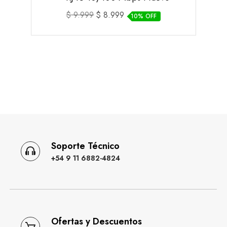
El
El
$
9.999
$
8.999
10% OFF
precio
precio
original
actual
era:
es:
$ 9.999.
$ 8.999.
Soporte Técnico
+54 9 11 6882-4824
Ofertas y Descuentos