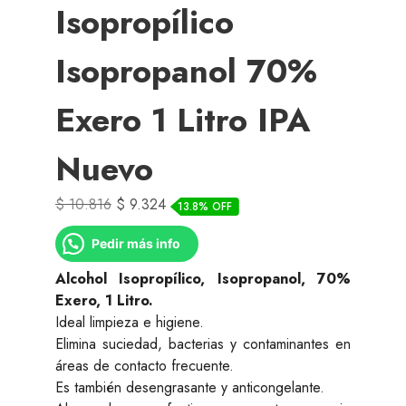
Isopropílico
Isopropanol 70%
Exero 1 Litro IPA
Nuevo
El
El
$
10.816
$
9.324
13.8% OFF
precio
precio
Pedir más info
original
actual
era:
es:
Alcohol Isopropílico, Isopropanol, 70%
$ 10.816.
$ 9.324.
Exero, 1 Litro.
Ideal limpieza e higiene.
Elimina suciedad, bacterias y contaminantes en
áreas de contacto frecuente.
Es también desengrasante y anticongelante.